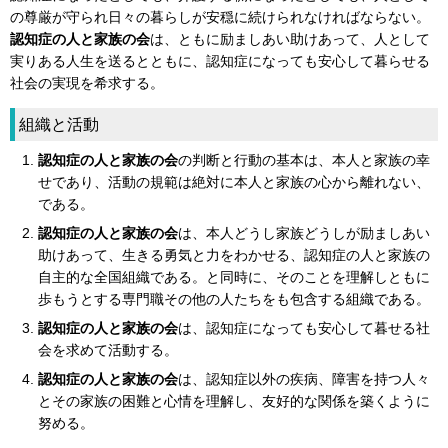
の尊厳が守られ日々の暮らしが安穏に続けられなければならない。
認知症の人と家族の会
は、ともに励ましあい助けあって、人として
実りある人生を送るとともに、認知症になっても安心して暮らせる
社会の実現を希求する。
組織と活動
認知症の人と家族の会
の判断と行動の基本は、本人と家族の幸
せであり、活動の規範は絶対に本人と家族の心から離れない、
である。
認知症の人と家族の会
は、本人どうし家族どうしが励ましあい
助けあって、生きる勇気と力をわかせる、認知症の人と家族の
自主的な全国組織である。と同時に、そのことを理解しともに
歩もうとする専門職その他の人たちをも包含する組織である。
認知症の人と家族の会
は、認知症になっても安心して暮せる社
会を求めて活動する。
認知症の人と家族の会
は、認知症以外の疾病、障害を持つ人々
とその家族の困難と心情を理解し、友好的な関係を築くように
努める。