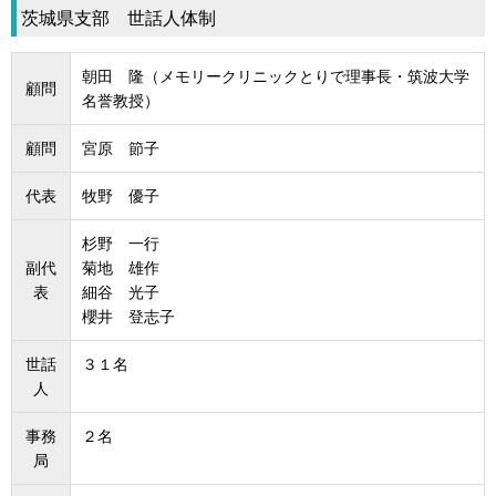
茨城県支部 世話人体制
朝田 隆（メモリークリニックとりで理事長・筑波大学
顧問
名誉教授）
顧問
宮原 節子
代表
牧野 優子
杉野 一行
副代
菊地 雄作
表
細谷 光子
櫻井 登志子
世話
３１名
人
事務
２名
局